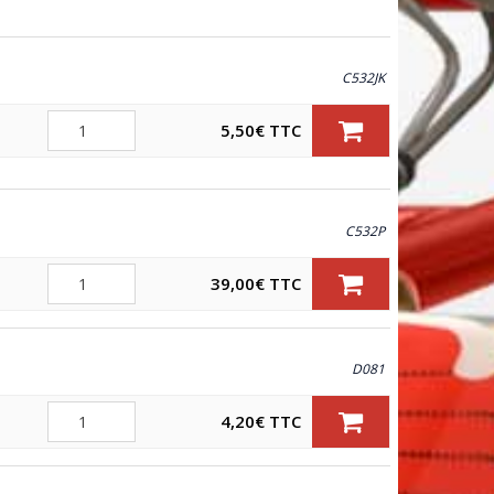
C532JK
Quantité
5,50
€
TTC
C532P
Quantité
39,00
€
TTC
D081
Quantité
4,20
€
TTC