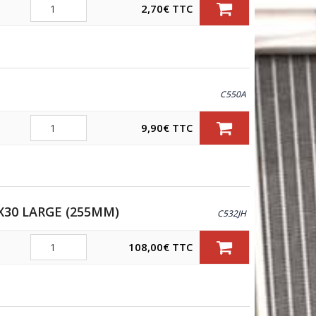
Quantité
2,70
€
TTC
ÈRE
C550A
Quantité
9,90
€
TTC
X30 LARGE (255MM)
C532JH
Quantité
108,00
€
TTC