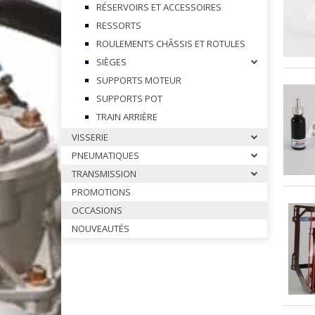
RÉSERVOIRS ET ACCESSOIRES
POMPE A EAU & POULIE OTK
RESSORTS
PORTES DISQUE & COURONN
ROULEMENTS CHÂSSIS ET ROTULES
RESERVOIRS & ACCESSOIRES 
SIÈGES
SIEGES & ACCESSOIRES OTK
SUPPORTS MOTEUR
SUPPORTS POT
STABILISATEURS & BRIDES OTK
TRAIN ARRIÈRE
SUPPORTS CARROSSERIES OT
VISSERIE
SUPPORTS DE POT OTK
PNEUMATIQUES
VOLANTS ET ACCESSOIRES OT
TRANSMISSION
PROMOTIONS
OCCASIONS
NOUVEAUTÉS