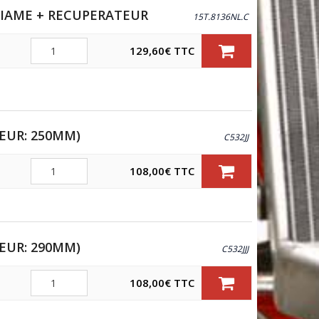
/IAME + RECUPERATEUR
15T.8136NL.C
Quantité
129,60
€
TTC
EUR: 250MM)
C532JJ
Quantité
108,00
€
TTC
EUR: 290MM)
C532JJJ
Quantité
108,00
€
TTC