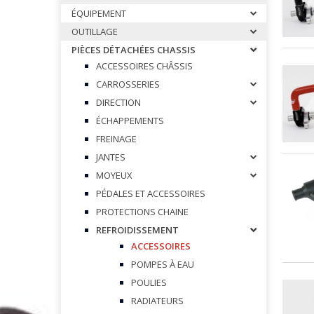
CALES PIEDS & ACCESSOIRES 
ÉQUIPEMENT
CARROSSERIES OTK
OUTILLAGE
DIRECTION OTK
PIÈCES DÉTACHÉES CHASSIS
ACCESSOIRES CHÂSSIS
FREINAGE OTK
CARROSSERIES
FUSEES Ø25 & ACCESSOIRES 
DIRECTION
FUSEES Ø17 & ACCESSOIRES 
ÉCHAPPEMENTS
JANTES OTK
FREINAGE
LEVIER D’EMBRAYAGE & VITES
JANTES
MOYEUX ET ACCESSOIRES OTK
MOYEUX
PALIERS ET ROULEMENTS OTK
PÉDALES ET ACCESSOIRES
PARE CHAINE & FIXATIONS OTK
PROTECTIONS CHAINE
REFROIDISSEMENT
PARE CHOCS AR OTK ET FIXAT
ACCESSOIRES
PEDALES & ACCESSOIRES OTK
POMPES À EAU
PIECES DETACHEES DIVERSES 
POULIES
PLANCHERS & ACCESSOIRES O
RADIATEURS
PLATINES & BRIDES OTK