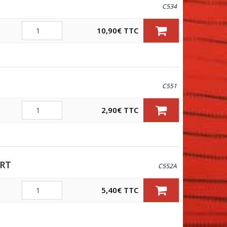
C534
Quantité
10,90
€
TTC
C551
Quantité
2,90
€
TTC
ORT
C552A
Quantité
5,40
€
TTC