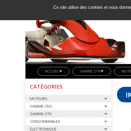
Ce site utilise des cookies et vous donne
ACCUEIL
GAMME OTK
MOT
SOCIETE KCM
LIGNE REDSPEED
MOTE
CATÉGORIES
ACTUALITES
VETEMENTS REDSPEED
PIÈC
I
MOTEURS
CONTACT
KIT DECO REDSPEED
PIÈC
GAMME CRG
LIGNE LN KART
CARB
GAMME OTK
AXES ARRIERES OTK
CONSOMMABLES
BUTEE MOTEUR OTK
ÉLECTRONIQUE