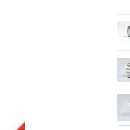
POMPE A EAU & POULIE OTK
PORTES DISQUE & COURONN
RESERVOIRS & ACCESSOIRES 
SIEGES & ACCESSOIRES OTK
STABILISATEURS & BRIDES OTK
SUPPORTS CARROSSERIES OT
SUPPORTS DE POT OTK
VOLANTS ET ACCESSOIRES OT