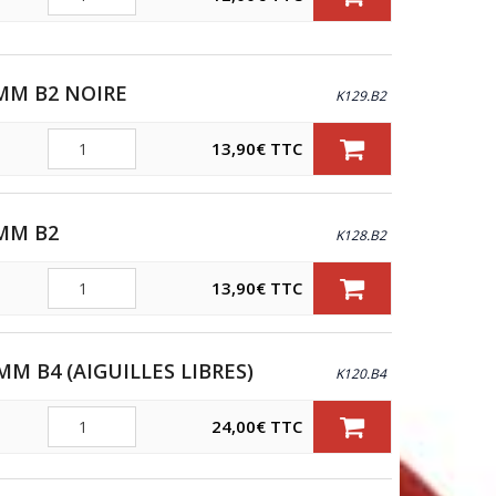
ÈRE
0MM B2 NOIRE
K129.B2
Quantité
13,90
€
TTC
0MM B2
K128.B2
Quantité
13,90
€
TTC
MM B4 (AIGUILLES LIBRES)
K120.B4
Quantité
24,00
€
TTC