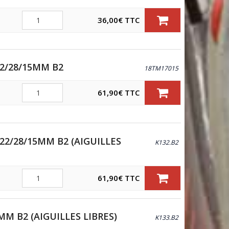
Quantité
36,00
€
TTC
22/28/15MM B2
18TM17015
Quantité
61,90
€
TTC
22/28/15MM B2 (AIGUILLES
K132.B2
Quantité
61,90
€
TTC
MM B2 (AIGUILLES LIBRES)
K133.B2