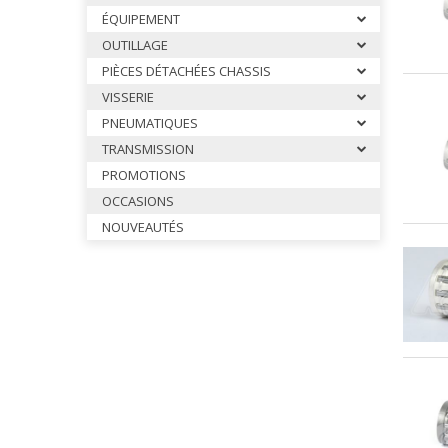
CALES PIEDS & ACCESSOIRES 
ÉQUIPEMENT
CARROSSERIES OTK
OUTILLAGE
DIRECTION OTK
PIÈCES DÉTACHÉES CHASSIS
FREINAGE OTK
VISSERIE
PNEUMATIQUES
FUSEES Ø25 & ACCESSOIRES 
TRANSMISSION
FUSEES Ø17 & ACCESSOIRES 
PROMOTIONS
JANTES OTK
OCCASIONS
LEVIER D’EMBRAYAGE & VITES
NOUVEAUTÉS
MOYEUX ET ACCESSOIRES OTK
PALIERS ET ROULEMENTS OTK
PARE CHAINE & FIXATIONS OTK
PARE CHOCS AR OTK ET FIXAT
PEDALES & ACCESSOIRES OTK
PIECES DETACHEES DIVERSES 
PLANCHERS & ACCESSOIRES O
PLATINES & BRIDES OTK