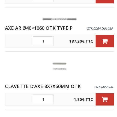
AXE AR Ø40×1060 OTK TYPE P
OTK.0054.D0106P
Quantité
187,20
€
TTC
CLAVETTE D’AXE 8X7X60MM OTK
OTK.0056.00
Quantité
1,80
€
TTC