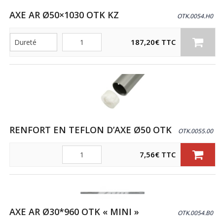
AXE AR Ø50×1030 OTK KZ
OTK.0054.H0
Quantité
187,20
€
TTC
RENFORT EN TEFLON D’AXE Ø50 OTK
OTK.0055.00
Quantité
7,56
€
TTC
AXE AR Ø30*960 OTK « MINI »
OTK.0054.B0