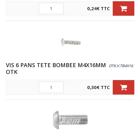
Quantité
0,24
€
TTC
VIS 6 PANS TETE BOMBEE M4X16MM
OTK.V.TB4X16
OTK
Quantité
0,30
€
TTC