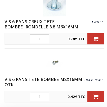
VIS 6 PANS CREUX TETE
M034.16
BOMBEE+RONDELLE 8.8 M6X16MM
Quantité
0,78
€
TTC
VIS 6 PANS TETE BOMBEE M8X16MM
OTK.V.TB8X16
OTK
Quantité
0,42
€
TTC