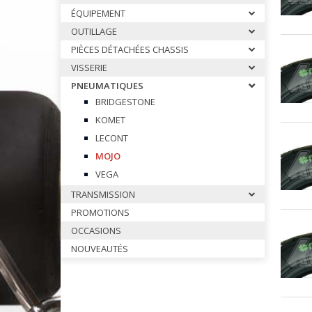
CALES PIEDS & ACCESSOIRES 
ÉQUIPEMENT
CARROSSERIES OTK
OUTILLAGE
DIRECTION OTK
PIÈCES DÉTACHÉES CHASSIS
FREINAGE OTK
VISSERIE
PNEUMATIQUES
FUSEES Ø25 & ACCESSOIRES 
BRIDGESTONE
FUSEES Ø17 & ACCESSOIRES 
KOMET
JANTES OTK
LECONT
LEVIER D’EMBRAYAGE & VITES
MOJO
MOYEUX ET ACCESSOIRES OTK
VEGA
PALIERS ET ROULEMENTS OTK
TRANSMISSION
PARE CHAINE & FIXATIONS OTK
PROMOTIONS
PARE CHOCS AR OTK ET FIXAT
OCCASIONS
NOUVEAUTÉS
PEDALES & ACCESSOIRES OTK
PIECES DETACHEES DIVERSES 
PLANCHERS & ACCESSOIRES O
PLATINES & BRIDES OTK