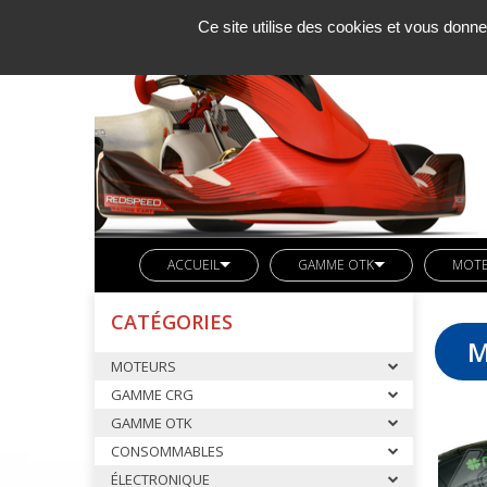
Ce site utilise des cookies et vous donne
ACCUEIL
GAMME OTK
MOT
SOCIETE KCM
LIGNE REDSPEED
MOTE
CATÉGORIES
ACTUALITES
VETEMENTS REDSPEED
PIÈC
M
MOTEURS
CONTACT
KIT DECO REDSPEED
PIÈC
GAMME CRG
LIGNE LN KART
CARB
GAMME OTK
AXES ARRIERES OTK
CONSOMMABLES
BUTEE MOTEUR OTK
ÉLECTRONIQUE