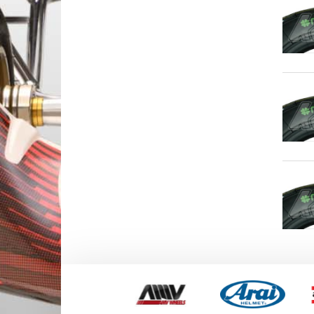
POMPE A EAU & POULIE OTK
PORTES DISQUE & COURONN
RESERVOIRS & ACCESSOIRES 
SIEGES & ACCESSOIRES OTK
STABILISATEURS & BRIDES OTK
SUPPORTS CARROSSERIES OT
SUPPORTS DE POT OTK
VOLANTS ET ACCESSOIRES OT