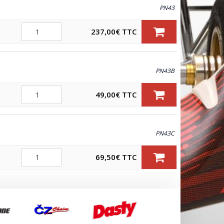
PN43
ÈRE
Quantité
237,00
€
TTC
PN43B
Quantité
49,00
€
TTC
PN43C
Quantité
69,50
€
TTC