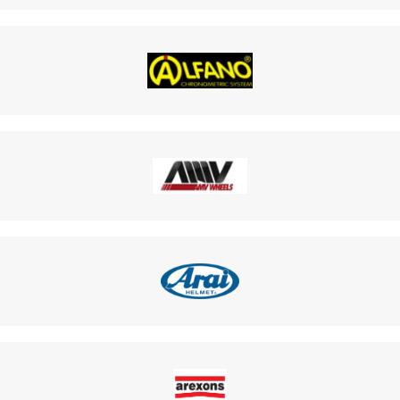
TRAIN ARRI
E OTK
OTK
K
K