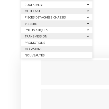
CALES PIEDS & ACCESSOIRES 
ÉQUIPEMENT
CARROSSERIES OTK
OUTILLAGE
DIRECTION OTK
PIÈCES DÉTACHÉES CHASSIS
FREINAGE OTK
VISSERIE
PNEUMATIQUES
FUSEES Ø25 & ACCESSOIRES 
TRANSMISSION
FUSEES Ø17 & ACCESSOIRES 
PROMOTIONS
JANTES OTK
OCCASIONS
LEVIER D’EMBRAYAGE & VITES
NOUVEAUTÉS
MOYEUX ET ACCESSOIRES OTK
PALIERS ET ROULEMENTS OTK
PARE CHAINE & FIXATIONS OTK
PARE CHOCS AR OTK ET FIXAT
PEDALES & ACCESSOIRES OTK
PIECES DETACHEES DIVERSES 
PLANCHERS & ACCESSOIRES O
PLATINES & BRIDES OTK