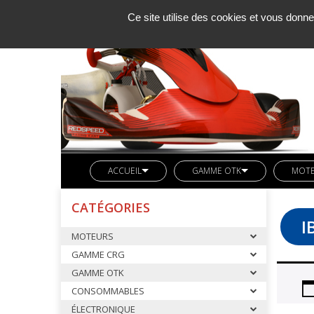
Ce site utilise des cookies et vous donne
ACCUEIL
GAMME OTK
MOT
SOCIETE KCM
LIGNE REDSPEED
MOTE
CATÉGORIES
ACTUALITES
VETEMENTS REDSPEED
PIÈC
I
MOTEURS
CONTACT
KIT DECO REDSPEED
PIÈC
GAMME CRG
LIGNE LN KART
CARB
GAMME OTK
AXES ARRIERES OTK
CONSOMMABLES
BUTEE MOTEUR OTK
ÉLECTRONIQUE