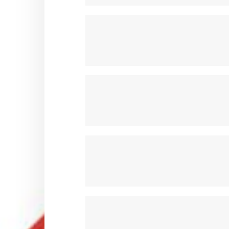
POMPE A EAU & POULIE OTK
PORTES DISQUE & COURONN
RESERVOIRS & ACCESSOIRES 
SIEGES & ACCESSOIRES OTK
STABILISATEURS & BRIDES OTK
SUPPORTS CARROSSERIES OT
SUPPORTS DE POT OTK
VOLANTS ET ACCESSOIRES OT