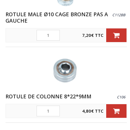
ROTULE MALE Ø10 CAGE BRONZE PAS A
C112BB
GAUCHE
Quantité
7,20
€
TTC
ROTULE DE COLONNE 8*22*9MM
C106
Quantité
4,80
€
TTC