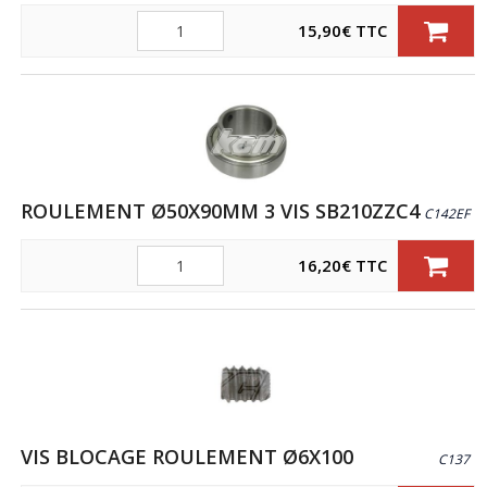
Quantité
15,90
€
TTC
ROULEMENT Ø50X90MM 3 VIS SB210ZZC4
C142EF
Quantité
16,20
€
TTC
VIS BLOCAGE ROULEMENT Ø6X100
C137