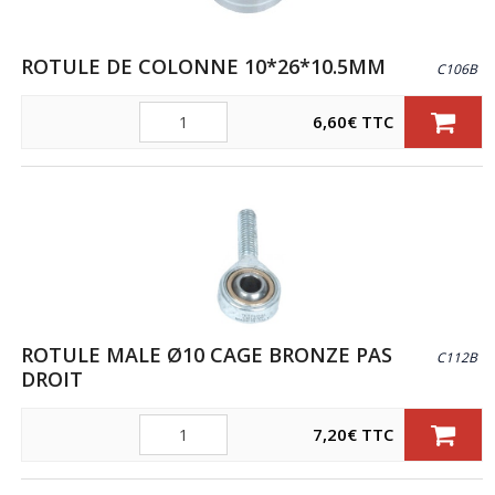
ROTULE DE COLONNE 10*26*10.5MM
C106B
Quantité
6,60
€
TTC
ROTULE MALE Ø10 CAGE BRONZE PAS
C112B
DROIT
Quantité
7,20
€
TTC