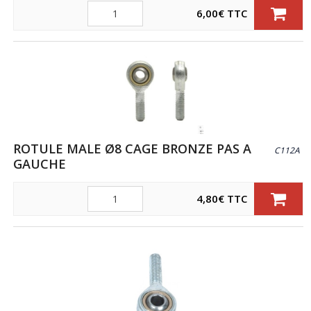
Quantité
6,00
€
TTC
ROTULE MALE Ø8 CAGE BRONZE PAS A
C112A
GAUCHE
Quantité
4,80
€
TTC