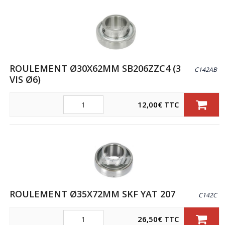
ROULEMENT Ø30X62MM SB206ZZC4 (3
C142AB
VIS Ø6)
Quantité
12,00
€
TTC
ROULEMENT Ø35X72MM SKF YAT 207
C142C
Quantité
26,50
€
TTC