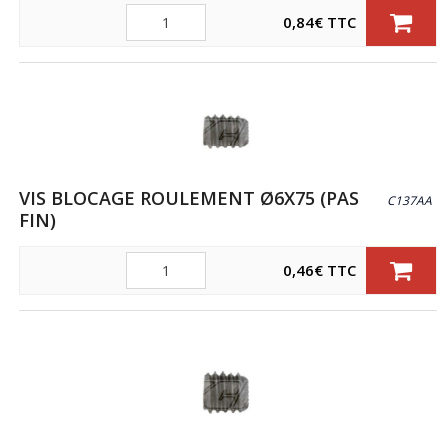
Quantité
0,84
€
TTC
VIS BLOCAGE ROULEMENT Ø6X75 (PAS
C137AA
FIN)
Quantité
0,46
€
TTC