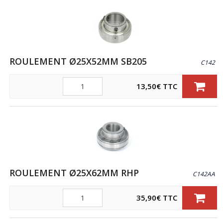
ROULEMENT Ø25X52MM SB205
C142
Quantité
13,50
€
TTC
ROULEMENT Ø25X62MM RHP
C142AA
Quantité
35,90
€
TTC