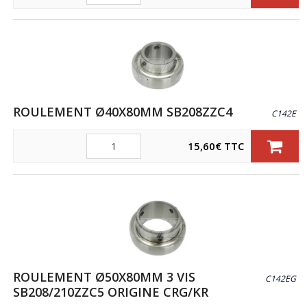
ROULEMENT Ø40X80MM SB208ZZC4
C142E
Quantité
15,60
€
TTC
ROULEMENT Ø50X80MM 3 VIS
C142EG
SB208/210ZZC5 ORIGINE CRG/KR