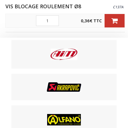
VIS BLOCAGE ROULEMENT Ø8
C137A
Quantité
0,36
€
TTC