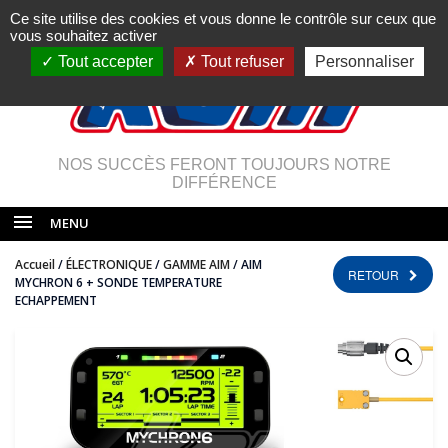
Ce site utilise des cookies et vous donne le contrôle sur ceux que
vous souhaitez activer
Tout accepter
Tout refuser
Personnaliser
NOS SUCCÈS FERONT TOUJOURS NOTRE
DIFFÉRENCE
MENU
Accueil
/
ÉLECTRONIQUE
/
GAMME AIM
/ AIM
RETOUR
MYCHRON 6 + SONDE TEMPERATURE
ECHAPPEMENT