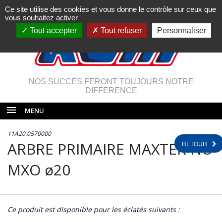
Ce site utilise des cookies et vous donne le contrôle sur ceux que
vous souhaitez activer
Tout accepter
Tout refuser
Personnaliser
NOS SUCCÈS FERONT TOUJOURS NOTRE
DIFFÉRENCE
MENU
11A20.0570000
ARBRE PRIMAIRE MAXTER NU
RETOUR
MXO ø20
Ce produit est disponible pour les éclatés suivants :