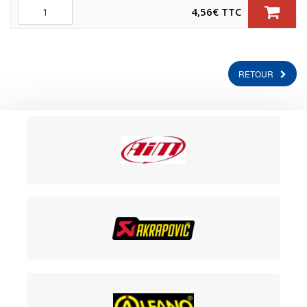
Quantité
4,56
€
TTC
RETOUR