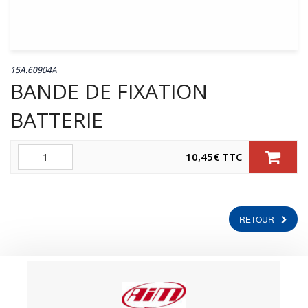
15A.60904A
BANDE DE FIXATION
BATTERIE
Quantité
10,45
€
TTC
RETOUR