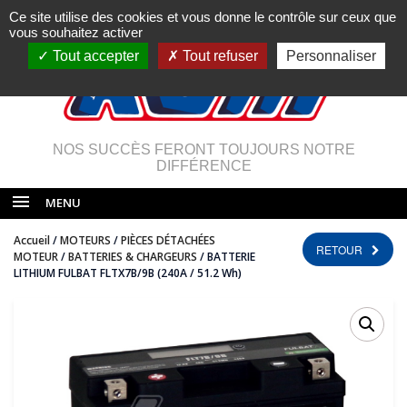
Ce site utilise des cookies et vous donne le contrôle sur ceux que
vous souhaitez activer
Tout accepter
Tout refuser
Personnaliser
NOS SUCCÈS FERONT TOUJOURS NOTRE
DIFFÉRENCE
MENU
Accueil
/
MOTEURS
/
PIÈCES DÉTACHÉES
RETOUR
MOTEUR
/
BATTERIES & CHARGEURS
/ BATTERIE
LITHIUM FULBAT FLTX7B/9B (240A / 51.2 Wh)