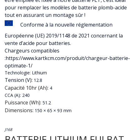
être empilée et fixée à notre batterie FLT, c’est idéal
pour remplacer les modèles de batterie plomb-acide
tout en assurant un montage sûr !
Conforme à la nouvelle réglementation
Européenne (UE) 2019/1148 de 2021 concernant la
vente d’acide pour batteries.
Chargeurs compatibles
:https://www.kartkcm.com/produit/chargeur-batterie-
optimate-1/
Technologie: Lithium
Tension (V):
12.8
Capacité 10hr (Ah):
4
CCA (A): 240
Puissance (Wh):
51.2
Dimensions:
150 × 65 × 93 mm
J168
BATTERIE LITHIUM FULBAT