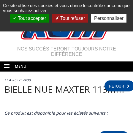
Ce site utilise des cookies et vous donne le contrôle sur ceux que
vous souhaitez activer
Tout accepter
Tout refuser
Personnaliser
NOS SUCCÈS FERONT TOUJOURS NOTRE
DIFFÉRENCE
MENU
11A20.5752400
BIELLE NUE MAXTER 113mm
RETOUR
Ce produit est disponible pour les éclatés suivants :