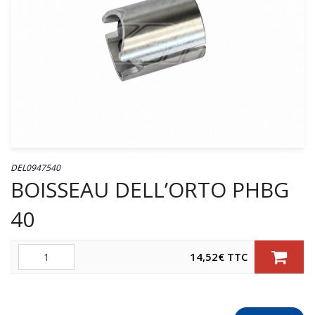
DEL0947540
BOISSEAU DELL’ORTO PHBG
40
Quantité
14,52
€
TTC