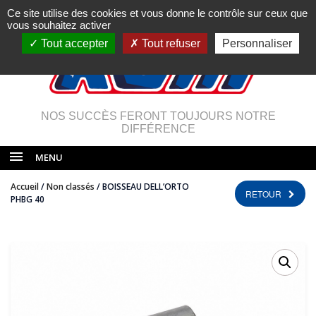
Ce site utilise des cookies et vous donne le contrôle sur ceux que
vous souhaitez activer
Tout accepter
Tout refuser
Personnaliser
NOS SUCCÈS FERONT TOUJOURS NOTRE
DIFFÉRENCE
MENU
Accueil
/
Non classés
/ BOISSEAU DELL’ORTO
RETOUR
PHBG 40