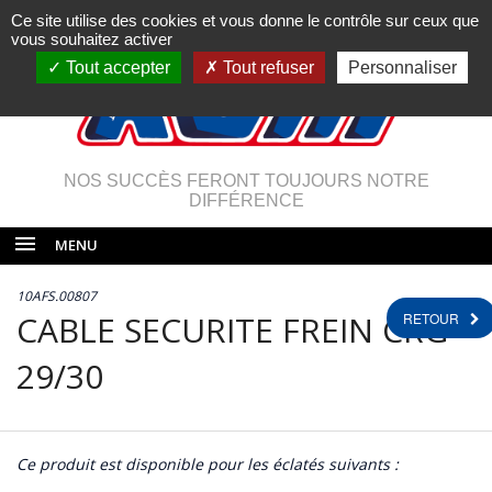
Ce site utilise des cookies et vous donne le contrôle sur ceux que
vous souhaitez activer
Tout accepter
Tout refuser
Personnaliser
NOS SUCCÈS FERONT TOUJOURS NOTRE
DIFFÉRENCE
MENU
10AFS.00807
CABLE SECURITE FREIN CRG
RETOUR
29/30
Ce produit est disponible pour les éclatés suivants :