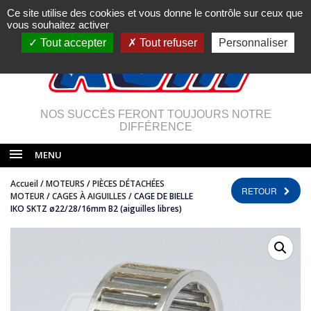
Ce site utilise des cookies et vous donne le contrôle sur ceux que
vous souhaitez activer
Tout accepter
Tout refuser
Personnaliser
NOS SUCCÈS FERONT TOUJOURS NOTRE
DIFFÉRENCE
MENU
Accueil
/
MOTEURS
/
PIÈCES DÉTACHÉES
RETOUR
MOTEUR
/
CAGES À AIGUILLES
/ CAGE DE BIELLE
IKO SKTZ ø22/28/16mm B2 (aiguilles libres)