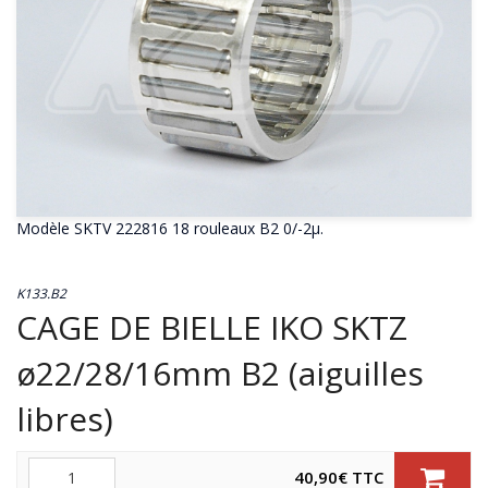
Modèle SKTV 222816 18 rouleaux B2 0/-2µ.
K133.B2
CAGE DE BIELLE IKO SKTZ
ø22/28/16mm B2 (aiguilles
libres)
Quantité
40,90
€
TTC