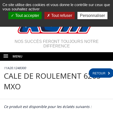
Ce site utilise des cookies et vous donne le contrôle sur ceux que
vous souhaitez activer
Tout accepter
Tout refuser
Personnaliser
NOS SUCCÈS FERONT TOUJOURS NOTRE
DIFFÉRENCE
MENU
11A20.1248300
CALE DE ROULEMENT 6205
RETOUR
MXO
Ce produit est disponible pour les éclatés suivants :