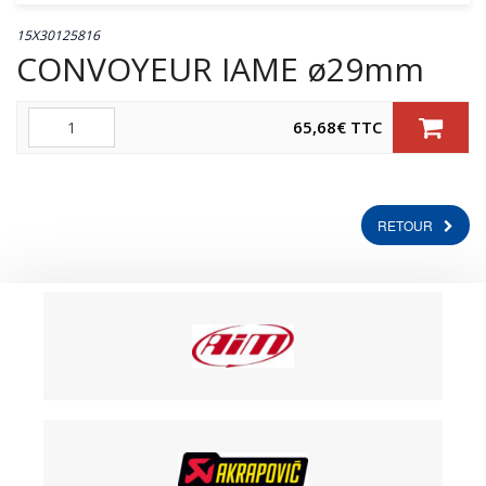
15X30125816
CONVOYEUR IAME ø29mm
Quantité
65,68
€
TTC
RETOUR