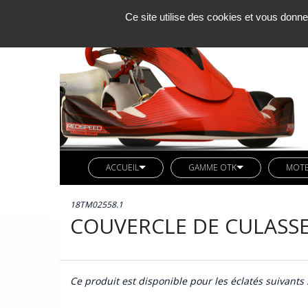
Ce site utilise des cookies et vous donne
ACCUEIL
GAMME OTK
MOT
SOCIETE KCM
LIGNE REDSPEED
MOTE
18TM02558.1
ACTUALITES
VETEMENTS REDSPEED
PIÈC
COUVERCLE DE CULASSE
CONTACT
KIT DECO REDSPEED
PIÈC
LIGNE LN KART
CARB
AXES ARRIERES OTK
Ce produit est disponible pour les éclatés suivants 
BUTEE MOTEUR OTK