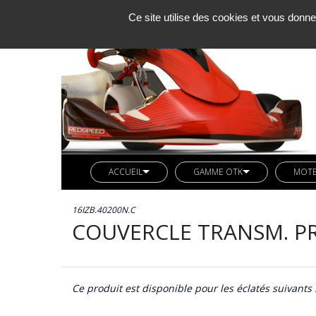
Ce site utilise des cookies et vous donne
ACCUEIL
GAMME OTK
MOT
SOCIETE KCM
LIGNE REDSPEED
MOTE
16IZB.40200N.C
ACTUALITES
VETEMENTS REDSPEED
PIÈC
COUVERCLE TRANSM. PR
CONTACT
KIT DECO REDSPEED
PIÈC
LIGNE LN KART
CARB
AXES ARRIERES OTK
Ce produit est disponible pour les éclatés suivants 
BUTEE MOTEUR OTK