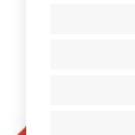
POMPE A EAU & POULIE OTK
PORTES DISQUE & COURONN
RESERVOIRS & ACCESSOIRES 
SIEGES & ACCESSOIRES OTK
STABILISATEURS & BRIDES OTK
SUPPORTS CARROSSERIES OT
SUPPORTS DE POT OTK
VOLANTS ET ACCESSOIRES OT