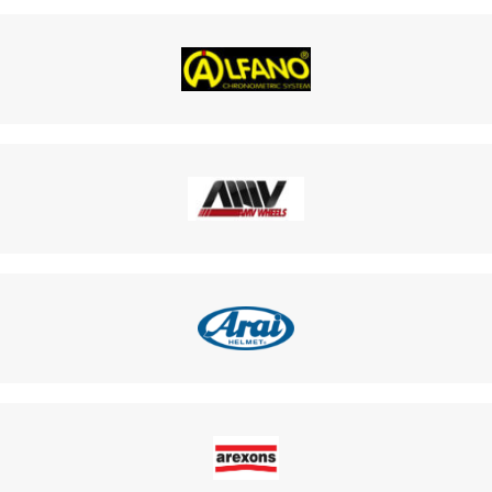
TRAIN ARRI
E OTK
OTK
K
K