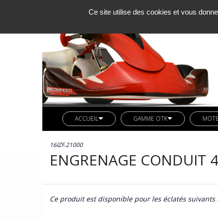
Ce site utilise des cookies et vous donne
ACCUEIL
GAMME OTK
MOT
SOCIETE KCM
LIGNE REDSPEED
MOTE
16IZF.21000
ACTUALITES
VETEMENTS REDSPEED
PIÈC
ENGRENAGE CONDUIT 4
CONTACT
KIT DECO REDSPEED
PIÈC
LIGNE LN KART
CARB
AXES ARRIERES OTK
Ce produit est disponible pour les éclatés suivants 
BUTEE MOTEUR OTK