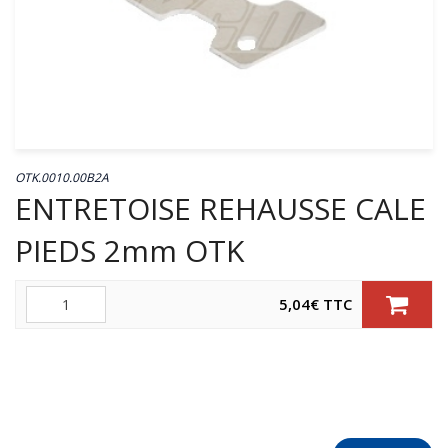
OTK.0010.00B2A
ENTRETOISE REHAUSSE CALE
PIEDS 2mm OTK
Quantité
5,04
€
TTC