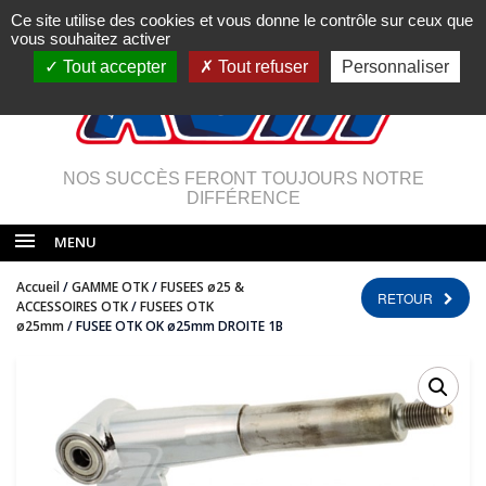
Ce site utilise des cookies et vous donne le contrôle sur ceux que
vous souhaitez activer
Tout accepter
Tout refuser
Personnaliser
NOS SUCCÈS FERONT TOUJOURS NOTRE
DIFFÉRENCE
MENU
Accueil
/
GAMME OTK
/
FUSEES ø25 &
RETOUR
ACCESSOIRES OTK
/
FUSEES OTK
ø25mm
/ FUSEE OTK OK ø25mm DROITE 1B