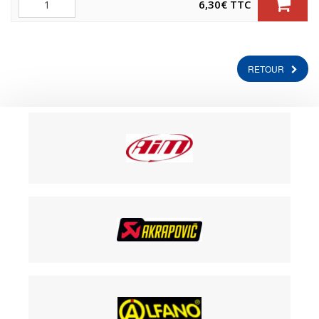
6,30
€
TTC
RETOUR