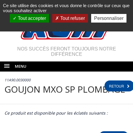
Ce site utilise des cookies et vous donne le contrôle sur ceux que
vous souhaitez activer
Tout accepter
Tout refuser
Personnaliser
NOS SUCCÈS FERONT TOUJOURS NOTRE
DIFFÉRENCE
MENU
11A90.0030000
GOUJON MXO SP PLOMBAGE
RETOUR
Ce produit est disponible pour les éclatés suivants :