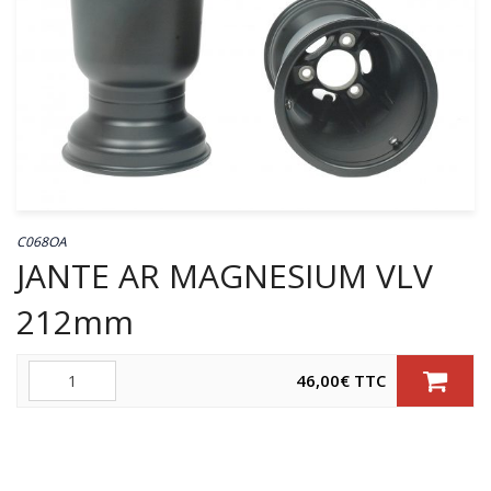
C068OA
JANTE AR MAGNESIUM VLV
212mm
Quantité
46,00
€
TTC