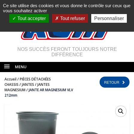
Ce site utilise des cookies et vous donne le contrôle sur ceux que
vous souhaitez activer
Tout accepter
Tout refuser
Personnaliser
NOS SUCCÈS FERONT TOUJOURS NOTRE
DIFFÉRENCE
MENU
Accueil
/
PIÈCES DÉTACHÉES
RETOUR
CHASSIS
/
JANTES
/
JANTES
MAGNESIUM
/ JANTE AR MAGNESIUM VLV
212mm