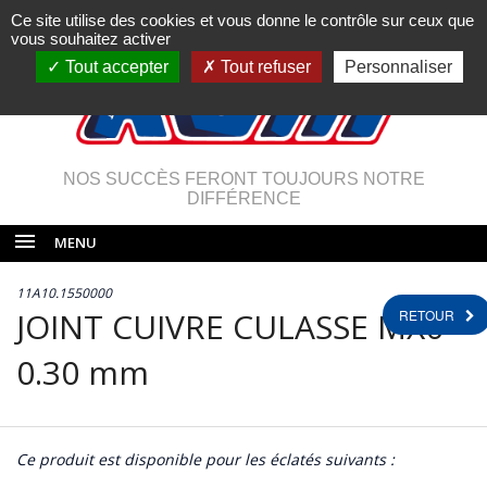
Ce site utilise des cookies et vous donne le contrôle sur ceux que
vous souhaitez activer
Tout accepter
Tout refuser
Personnaliser
NOS SUCCÈS FERONT TOUJOURS NOTRE
DIFFÉRENCE
MENU
11A10.1550000
JOINT CUIVRE CULASSE MX0
RETOUR
0.30 mm
Ce produit est disponible pour les éclatés suivants :