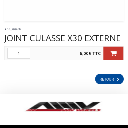
15F.38820
JOINT CULASSE X30 EXTERNE
Quantité
6,00
€
TTC
RETOUR