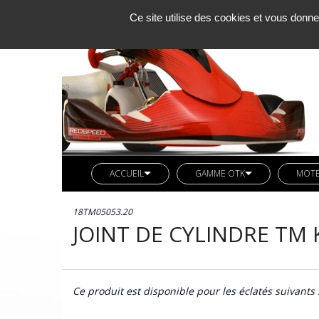
Ce site utilise des cookies et vous donne
ACCUEIL
GAMME OTK
MOT
SOCIETE KCM
LIGNE REDSPEED
MOTE
18TM05053.20
ACTUALITES
VETEMENTS REDSPEED
PIÈC
JOINT DE CYLINDRE TM 
CONTACT
KIT DECO REDSPEED
PIÈC
LIGNE LN KART
CARB
AXES ARRIERES OTK
Ce produit est disponible pour les éclatés suivants 
BUTEE MOTEUR OTK