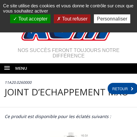
Ce site utilise des cookies et vous donne le contrôle sur ceux que
vous souhaitez activer
Tout accepter
Tout refuser
Personnaliser
NOS SUCCÈS FERONT TOUJOURS NOTRE
DIFFÉRENCE
MENU
11A20.0260000
JOINT D’ECHAPPEMENT MXO
RETOUR
Ce produit est disponible pour les éclatés suivants :