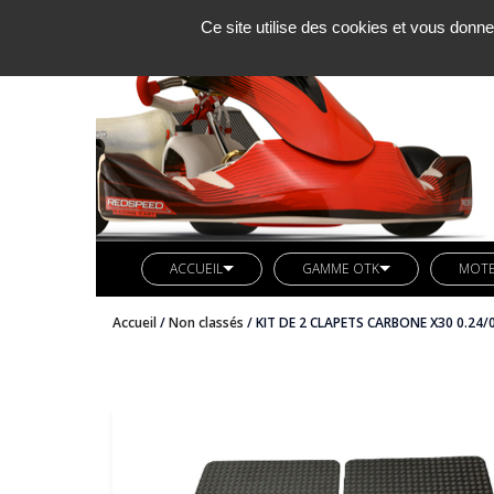
Ce site utilise des cookies et vous donne
ACCUEIL
GAMME OTK
MOT
SOCIETE KCM
LIGNE REDSPEED
MOTE
Accueil
/
Non classés
/ KIT DE 2 CLAPETS CARBONE X30 0.24/
ACTUALITES
VETEMENTS REDSPEED
PIÈC
CONTACT
KIT DECO REDSPEED
PIÈC
LIGNE LN KART
CARB
AXES ARRIERES OTK
BUTEE MOTEUR OTK