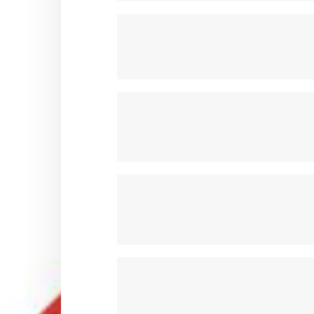
POMPE A EAU & POULIE OTK
PORTES DISQUE & COURONN
RESERVOIRS & ACCESSOIRES 
SIEGES & ACCESSOIRES OTK
STABILISATEURS & BRIDES OTK
SUPPORTS CARROSSERIES OT
SUPPORTS DE POT OTK
VOLANTS ET ACCESSOIRES OT