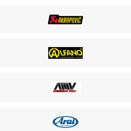
TRAIN ARRI
E OTK
OTK
K
K