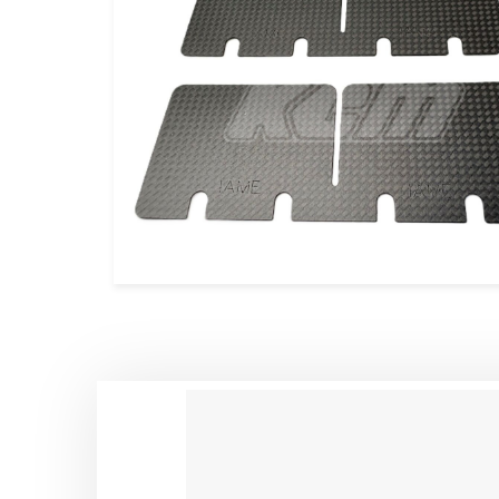
CALES PIEDS & ACCESSOIRES 
CARROSSERIES OTK
DIRECTION OTK
FREINAGE OTK
FUSEES Ø25 & ACCESSOIRES 
FUSEES Ø17 & ACCESSOIRES 
JANTES OTK
LEVIER D’EMBRAYAGE & VITES
MOYEUX ET ACCESSOIRES OTK
PALIERS ET ROULEMENTS OTK
PARE CHAINE & FIXATIONS OTK
PARE CHOCS AR OTK ET FIXAT
PEDALES & ACCESSOIRES OTK
PIECES DETACHEES DIVERSES 
PLANCHERS & ACCESSOIRES O
PLATINES & BRIDES OTK