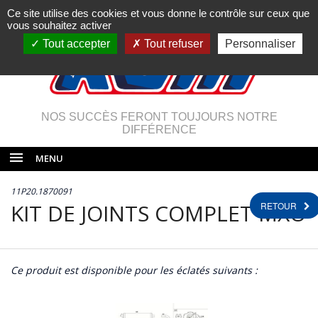
Ce site utilise des cookies et vous donne le contrôle sur ceux que
vous souhaitez activer
Tout accepter
Tout refuser
Personnaliser
NOS SUCCÈS FERONT TOUJOURS NOTRE
DIFFÉRENCE
MENU
11P20.1870091
KIT DE JOINTS COMPLET MXO
RETOUR
Ce produit est disponible pour les éclatés suivants :