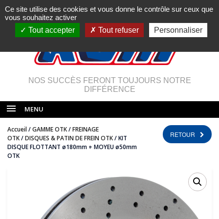
Ce site utilise des cookies et vous donne le contrôle sur ceux que
vous souhaitez activer
Tout accepter
Tout refuser
Personnaliser
NOS SUCCÈS FERONT TOUJOURS NOTRE
DIFFÉRENCE
MENU
Accueil
/
GAMME OTK
/
FREINAGE
RETOUR
OTK
/
DISQUES & PATIN DE FREIN OTK
/ KIT
DISQUE FLOTTANT ø180mm + MOYEU ø50mm
OTK