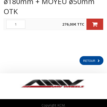
ø180mm + MOYEU ø50mm
OTK
Quantité
276,00
€
TTC
RETOUR
Copyright KCM.