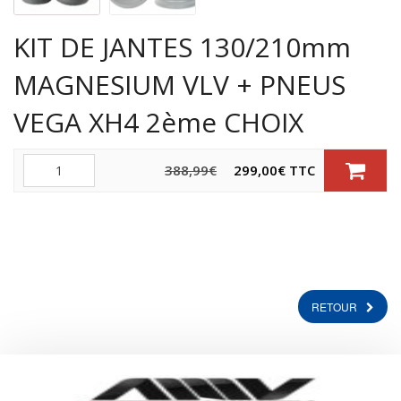
KIT DE JANTES 130/210mm
MAGNESIUM VLV + PNEUS
VEGA XH4 2ème CHOIX
Quantité
Le
Le
388,99
€
299,00
€
TTC
prix
prix
initial
actuel
était :
est :
388,99
€
299,00
€
TTC.
TTC.
RETOUR