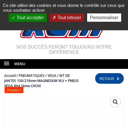
Ce site utilise des cookies et vous donne le contrôle sur ceux que
vous souhaitez activer
Tout accepter
Tout refuser
Personnaliser
NOS SUCCÈS FERONT TOUJOURS NOTRE
DIFFÉRENCE
MENU
Accueil
/
PNEUMATIQUES
/
VEGA
/ KIT DE
RETOUR
JANTES 130/210mm MAGNESIUM VLV + PNEUS
VEGA XH4 2ème CHOIX
Promo !