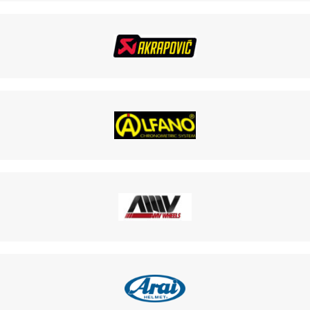
TRAIN ARRI
E OTK
OTK
K
K