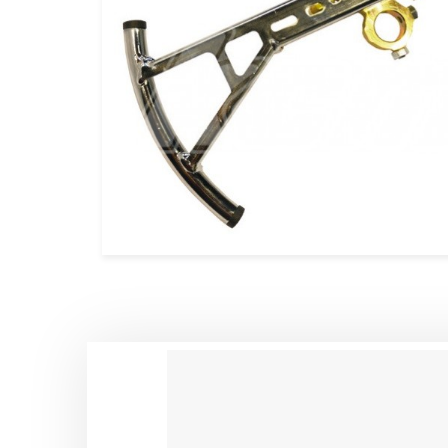
CALES PIEDS & ACCESSOIRES 
CARROSSERIES OTK
DIRECTION OTK
FREINAGE OTK
FUSEES Ø25 & ACCESSOIRES 
FUSEES Ø17 & ACCESSOIRES 
JANTES OTK
LEVIER D’EMBRAYAGE & VITES
MOYEUX ET ACCESSOIRES OTK
PALIERS ET ROULEMENTS OTK
PARE CHAINE & FIXATIONS OTK
PARE CHOCS AR OTK ET FIXAT
PEDALES & ACCESSOIRES OTK
PIECES DETACHEES DIVERSES 
PLANCHERS & ACCESSOIRES O
PLATINES & BRIDES OTK