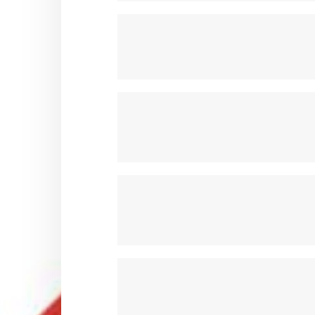
POMPE A EAU & POULIE OTK
PORTES DISQUE & COURONN
RESERVOIRS & ACCESSOIRES 
SIEGES & ACCESSOIRES OTK
STABILISATEURS & BRIDES OTK
SUPPORTS CARROSSERIES OT
SUPPORTS DE POT OTK
VOLANTS ET ACCESSOIRES OT