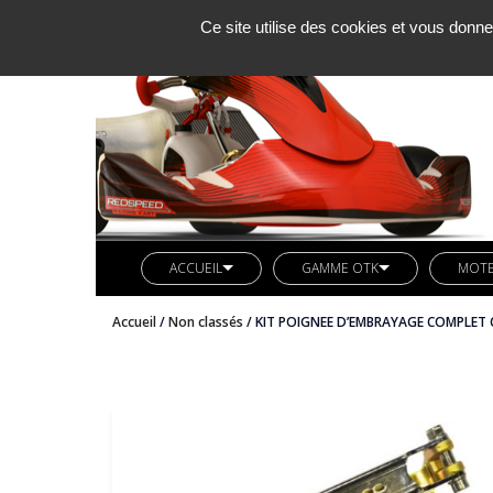
Ce site utilise des cookies et vous donne
ACCUEIL
GAMME OTK
MOT
SOCIETE KCM
LIGNE REDSPEED
MOTE
Accueil
/
Non classés
/ KIT POIGNEE D’EMBRAYAGE COMPLET 
ACTUALITES
VETEMENTS REDSPEED
PIÈC
CONTACT
KIT DECO REDSPEED
PIÈC
LIGNE LN KART
CARB
AXES ARRIERES OTK
BUTEE MOTEUR OTK