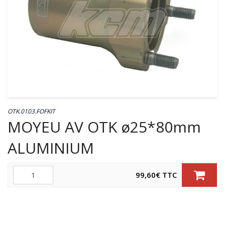
OTK.0103.FOFKIT
MOYEU AV OTK ø25*80mm
ALUMINIUM
Quantité
99,60
€
TTC