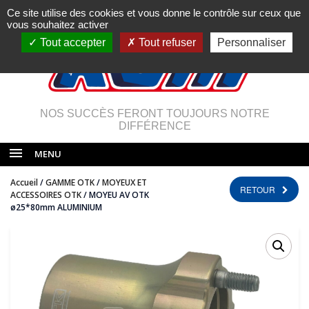
Ce site utilise des cookies et vous donne le contrôle sur ceux que
vous souhaitez activer
Tout accepter
Tout refuser
Personnaliser
NOS SUCCÈS FERONT TOUJOURS NOTRE
DIFFÉRENCE
MENU
Accueil
/
GAMME OTK
/
MOYEUX ET
RETOUR
ACCESSOIRES OTK
/ MOYEU AV OTK
ø25*80mm ALUMINIUM