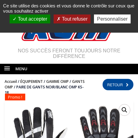
Ce site utilise des cookies et vous donne le contrôle sur ceux que
vous souhaitez activer
Tout accepter
Tout refuser
Personnaliser
NOS SUCCÈS FERONT TOUJOURS NOTRE
DIFFÉRENCE
MENU
Accueil
/
ÉQUIPEMENT
/
GAMME OMP
/
GANTS
RETOUR
OMP
/ PAIRE DE GANTS NOIR/BLANC OMP KS-
1R
Promo !