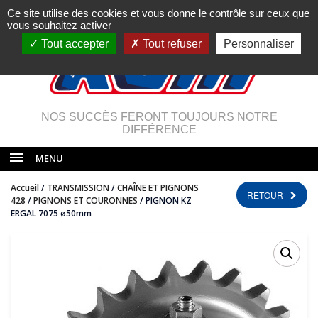
Ce site utilise des cookies et vous donne le contrôle sur ceux que
vous souhaitez activer
Tout accepter
Tout refuser
Personnaliser
NOS SUCCÈS FERONT TOUJOURS NOTRE
DIFFÉRENCE
MENU
Accueil
/
TRANSMISSION
/
CHAÎNE ET PIGNONS
RETOUR
428
/
PIGNONS ET COURONNES
/ PIGNON KZ
ERGAL 7075 ø50mm