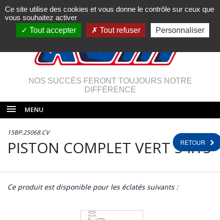
Ce site utilise des cookies et vous donne le contrôle sur ceux que
vous souhaitez activer
Tout accepter
Tout refuser
Personnaliser
NOS SUCCÈS FERONT TOUJOURS NOTRE
DIFFÉRENCE
MENU
15BP.25068.CV
PISTON COMPLET VERT 54.15
RETOUR
Ce produit est disponible pour les éclatés suivants :