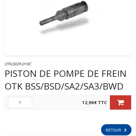
OTK.0029.D10C
PISTON DE POMPE DE FREIN
OTK BSS/BSD/SA2/SA3/BWD
Quantité
12,96
€
TTC
RETOUR