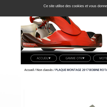
Ce site utilise des cookies et vous donne
ACCUEIL
GAMME OTK
MOT
SOCIETE KCM
LIGNE REDSPEED
MOTE
Accueil
/
Non classés
/ PLAQUE MONTAGE 2017 BOBINE ROT
ACTUALITES
VETEMENTS REDSPEED
PIÈC
CONTACT
KIT DECO REDSPEED
PIÈC
LIGNE LN KART
CARB
AXES ARRIERES OTK
BUTEE MOTEUR OTK