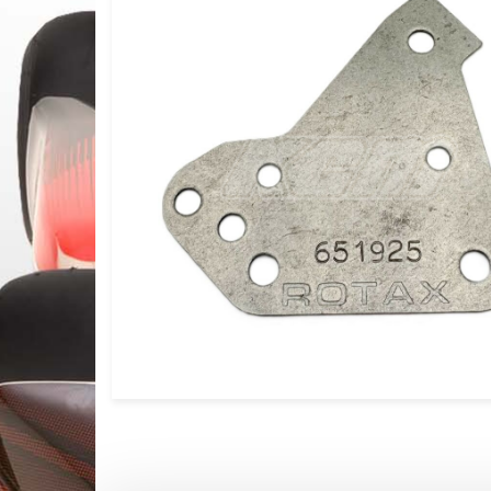
CALES PIEDS & ACCESSOIRES 
CARROSSERIES OTK
DIRECTION OTK
FREINAGE OTK
FUSEES Ø25 & ACCESSOIRES 
FUSEES Ø17 & ACCESSOIRES 
JANTES OTK
LEVIER D’EMBRAYAGE & VITES
MOYEUX ET ACCESSOIRES OTK
PALIERS ET ROULEMENTS OTK
PARE CHAINE & FIXATIONS OTK
PARE CHOCS AR OTK ET FIXAT
PEDALES & ACCESSOIRES OTK
PIECES DETACHEES DIVERSES 
PLANCHERS & ACCESSOIRES O
PLATINES & BRIDES OTK