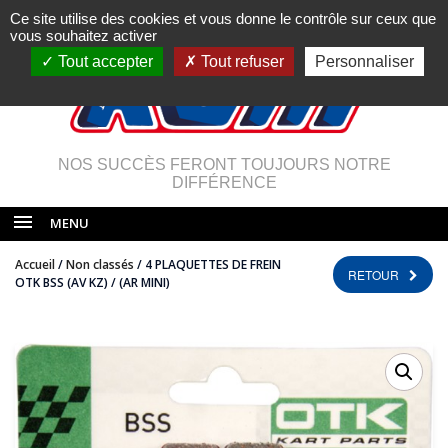
Ce site utilise des cookies et vous donne le contrôle sur ceux que
vous souhaitez activer
Tout accepter
Tout refuser
Personnaliser
NOS SUCCÈS FERONT TOUJOURS NOTRE
DIFFÉRENCE
MENU
Accueil
/
Non classés
/ 4 PLAQUETTES DE FREIN
RETOUR
OTK BSS (AV KZ) / (AR MINI)