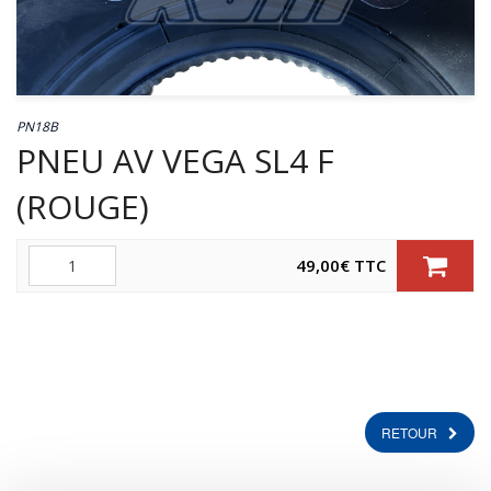
PN18B
PNEU AV VEGA SL4 F
(ROUGE)
Quantité
49,00
€
TTC
RETOUR