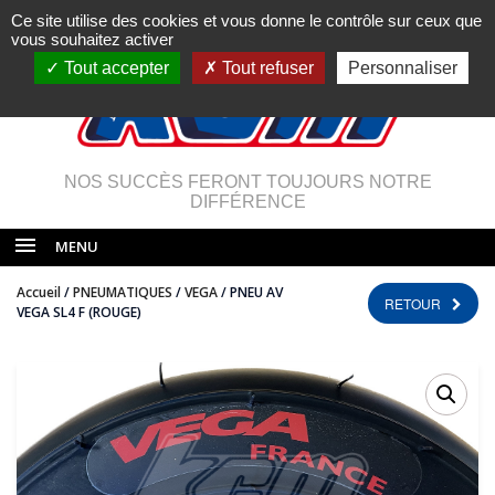
Ce site utilise des cookies et vous donne le contrôle sur ceux que
vous souhaitez activer
Tout accepter
Tout refuser
Personnaliser
NOS SUCCÈS FERONT TOUJOURS NOTRE
DIFFÉRENCE
MENU
Accueil
/
PNEUMATIQUES
/
VEGA
/ PNEU AV
RETOUR
VEGA SL4 F (ROUGE)