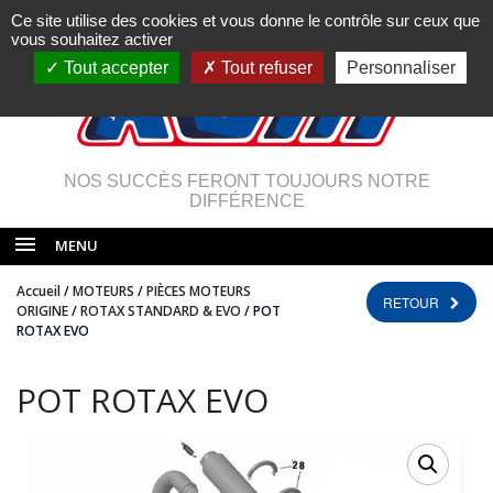
Ce site utilise des cookies et vous donne le contrôle sur ceux que
vous souhaitez activer
Tout accepter
Tout refuser
Personnaliser
NOS SUCCÈS FERONT TOUJOURS NOTRE
DIFFÉRENCE
MENU
Accueil
/
MOTEURS
/
PIÈCES MOTEURS
RETOUR
ORIGINE
/
ROTAX STANDARD & EVO
/ POT
ROTAX EVO
POT ROTAX EVO