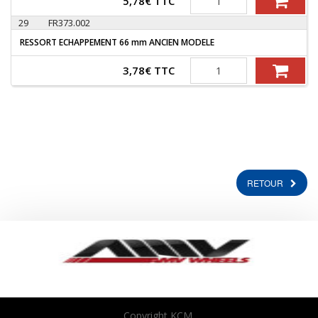
5,78
€
TTC
29
FR373.002
RESSORT ECHAPPEMENT 66 mm ANCIEN MODELE
Quantité
3,78
€
TTC
RETOUR
Copyright KCM.