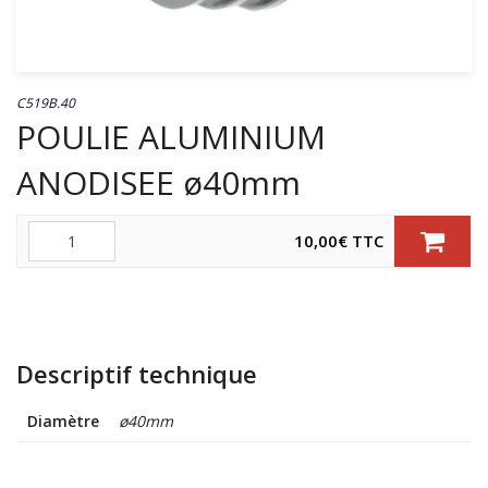
C519B.40
POULIE ALUMINIUM
ANODISEE ø40mm
Quantité
10,00
€
TTC
Descriptif technique
Diamètre
ø40mm