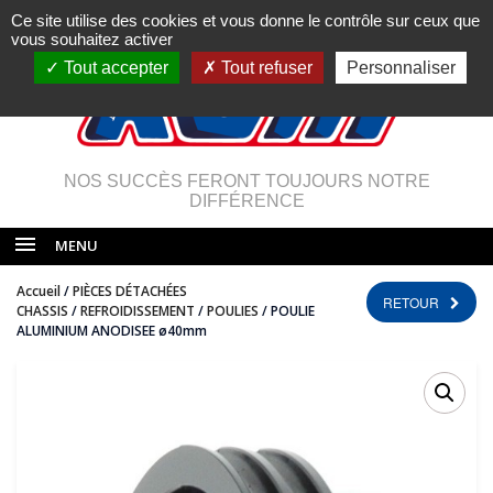
Ce site utilise des cookies et vous donne le contrôle sur ceux que
vous souhaitez activer
Tout accepter
Tout refuser
Personnaliser
NOS SUCCÈS FERONT TOUJOURS NOTRE
DIFFÉRENCE
MENU
Accueil
/
PIÈCES DÉTACHÉES
RETOUR
CHASSIS
/
REFROIDISSEMENT
/
POULIES
/ POULIE
ALUMINIUM ANODISEE ø40mm