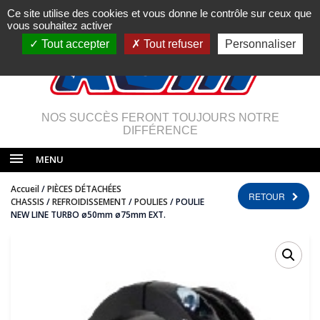
Ce site utilise des cookies et vous donne le contrôle sur ceux que
vous souhaitez activer
Tout accepter
Tout refuser
Personnaliser
NOS SUCCÈS FERONT TOUJOURS NOTRE
DIFFÉRENCE
MENU
Accueil
/
PIÈCES DÉTACHÉES
RETOUR
CHASSIS
/
REFROIDISSEMENT
/
POULIES
/ POULIE
NEW LINE TURBO ø50mm ø75mm EXT.