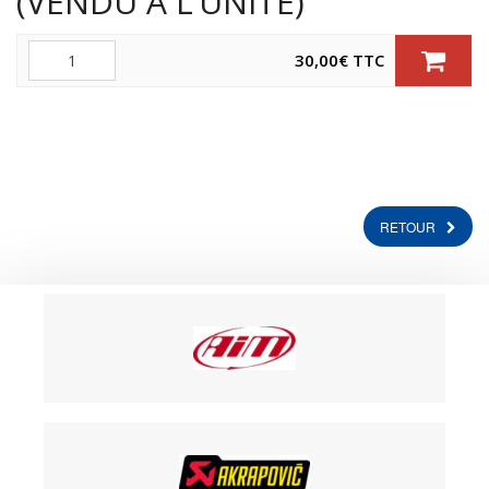
(VENDU A L’UNITE)
Quantité
30,00
€
TTC
RETOUR