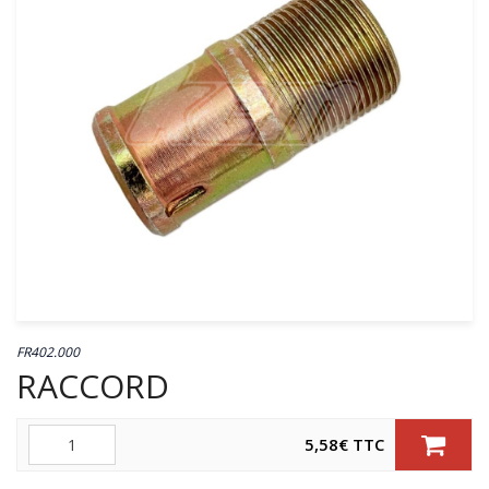
FR402.000
RACCORD
Quantité
5,58
€
TTC