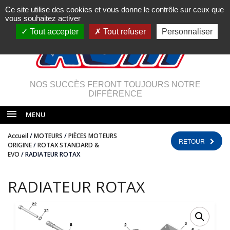
Ce site utilise des cookies et vous donne le contrôle sur ceux que
vous souhaitez activer
Tout accepter
Tout refuser
Personnaliser
NOS SUCCÈS FERONT TOUJOURS NOTRE
DIFFÉRENCE
MENU
Accueil
/
MOTEURS
/
PIÈCES MOTEURS
RETOUR
ORIGINE
/
ROTAX STANDARD &
EVO
/ RADIATEUR ROTAX
RADIATEUR ROTAX