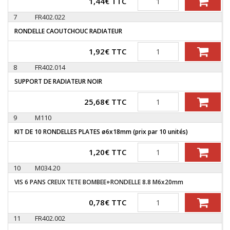
1,44
€
TTC
7
FR402.022
RONDELLE CAOUTCHOUC RADIATEUR
Quantité
1,92
€
TTC
8
FR402.014
SUPPORT DE RADIATEUR NOIR
Quantité
25,68
€
TTC
9
M110
KIT DE 10 RONDELLES PLATES ø6x18mm (prix par 10 unités)
Quantité
1,20
€
TTC
10
M034.20
VIS 6 PANS CREUX TETE BOMBEE+RONDELLE 8.8 M6x20mm
Quantité
0,78
€
TTC
11
FR402.002