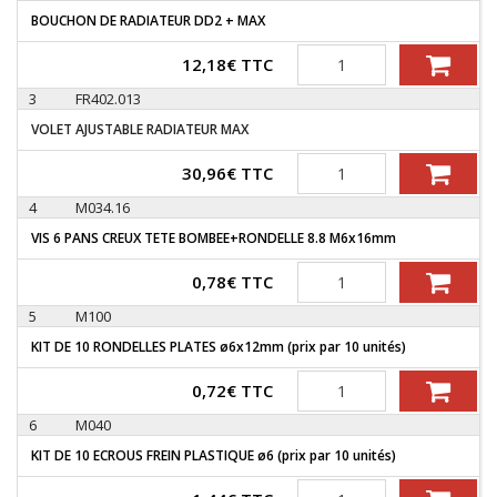
BOUCHON DE RADIATEUR DD2 + MAX
Quantité
12,18
€
TTC
3
FR402.013
VOLET AJUSTABLE RADIATEUR MAX
Quantité
30,96
€
TTC
4
M034.16
VIS 6 PANS CREUX TETE BOMBEE+RONDELLE 8.8 M6x16mm
Quantité
0,78
€
TTC
5
M100
KIT DE 10 RONDELLES PLATES ø6x12mm (prix par 10 unités)
Quantité
0,72
€
TTC
6
M040
KIT DE 10 ECROUS FREIN PLASTIQUE ø6 (prix par 10 unités)
Quantité