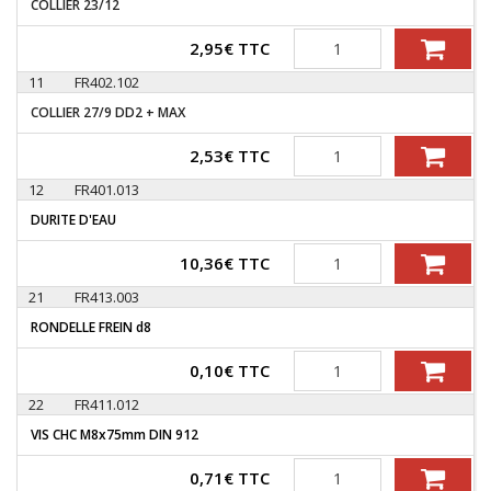
COLLIER 23/12
Quantité
2,95
€
TTC
11
FR402.102
COLLIER 27/9 DD2 + MAX
Quantité
2,53
€
TTC
12
FR401.013
DURITE D'EAU
Quantité
10,36
€
TTC
21
FR413.003
RONDELLE FREIN d8
Quantité
0,10
€
TTC
22
FR411.012
VIS CHC M8x75mm DIN 912
Quantité
0,71
€
TTC