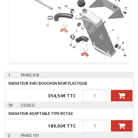
1
FR402.016
RADIATEUR AVEC BOUCHON NOIR PLASTIQUE
Quantité
354,54
€
TTC
1B
C532LG
RADIATEUR ADAPTABLE TYPE ROTAX
Quantité
189,00
€
TTC
2
FR402.101