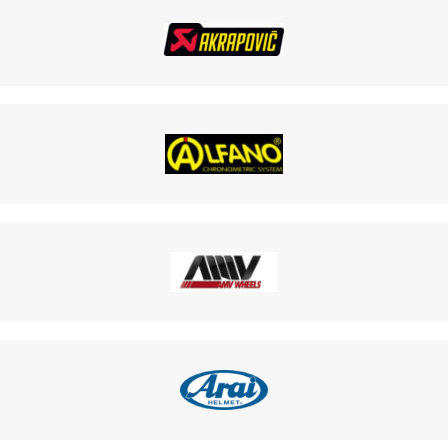
TRAIN ARRI
E OTK
OTK
K
K