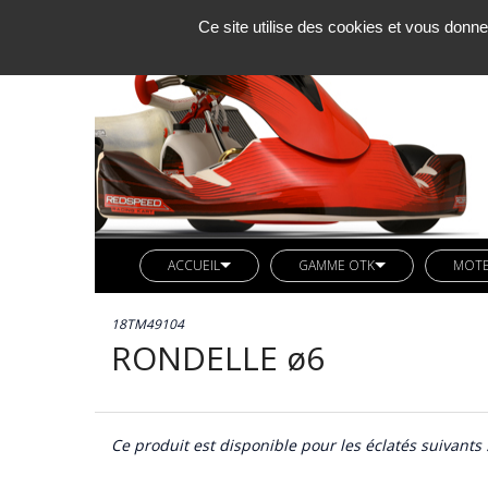
Ce site utilise des cookies et vous donne
ACCUEIL
GAMME OTK
MOT
SOCIETE KCM
LIGNE REDSPEED
MOTE
18TM49104
ACTUALITES
VETEMENTS REDSPEED
PIÈC
RONDELLE ø6
CONTACT
KIT DECO REDSPEED
PIÈC
LIGNE LN KART
CARB
AXES ARRIERES OTK
Ce produit est disponible pour les éclatés suivants 
BUTEE MOTEUR OTK