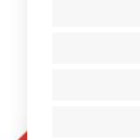
POMPE A EAU & POULIE OTK
PORTES DISQUE & COURONN
RESERVOIRS & ACCESSOIRES 
SIEGES & ACCESSOIRES OTK
STABILISATEURS & BRIDES OTK
SUPPORTS CARROSSERIES OT
SUPPORTS DE POT OTK
VOLANTS ET ACCESSOIRES OT